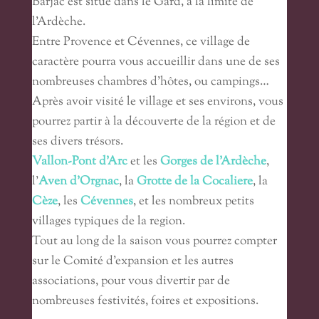
Barjac est situé dans le Gard, à la limite de
l’Ardèche.
Entre Provence et Cévennes, ce village de
caractère pourra vous accueillir dans une de ses
nombreuses chambres d’hôtes, ou campings…
Après avoir visité le village et ses environs, vous
pourrez partir à la découverte de la région et de
ses divers trésors.
Vallon-Pont d’Arc
et les
Gorges de l’Ardèche
,
l’
Aven d’Orgnac
, la
Grotte de la Cocaliere
, la
Cèze
, les
Cévennes
, et les nombreux petits
villages typiques de la region.
Tout au long de la saison vous pourrez compter
sur le Comité d’expansion et les autres
associations, pour vous divertir par de
nombreuses festivités, foires et expositions.